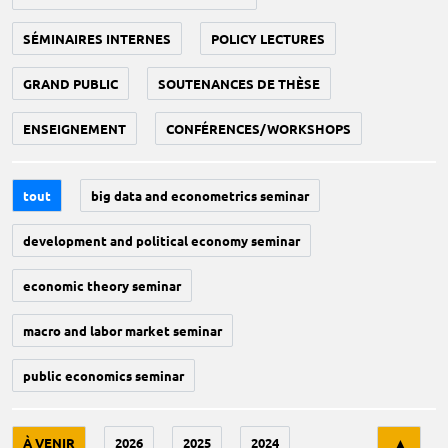
SÉMINAIRES INTERNES
POLICY LECTURES
GRAND PUBLIC
SOUTENANCES DE THÈSE
ENSEIGNEMENT
CONFÉRENCES/WORKSHOPS
tout
big data and econometrics seminar
development and political economy seminar
economic theory seminar
macro and labor market seminar
public economics seminar
Tri
À VENIR
2026
2025
2024
▲