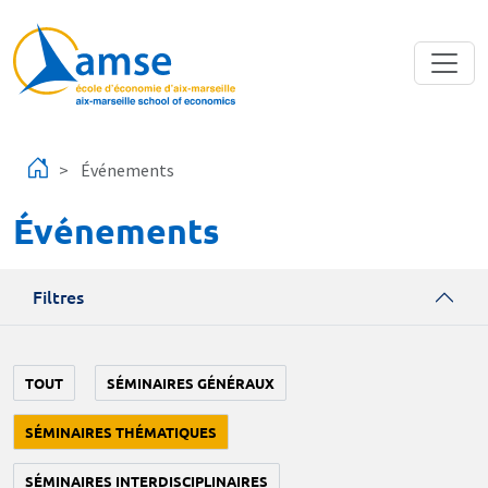
Aller au contenu principal
Événements
Événements
Filtres
TOUT
SÉMINAIRES GÉNÉRAUX
SÉMINAIRES THÉMATIQUES
SÉMINAIRES INTERDISCIPLINAIRES