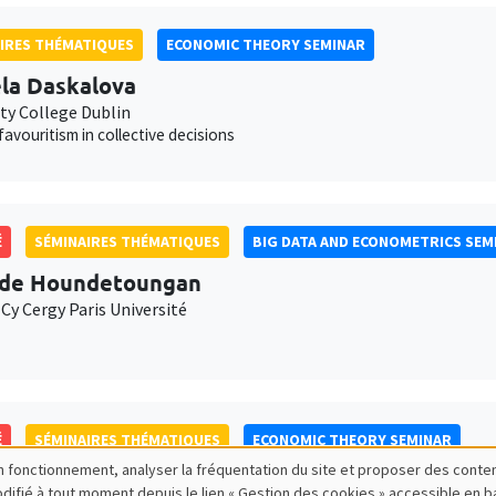
IRES THÉMATIQUES
ECONOMIC THEORY SEMINAR
la Daskalova
ity College Dublin
favouritism in collective decisions
É
SÉMINAIRES THÉMATIQUES
BIG DATA AND ECONOMETRICS SEM
ide Houndetoungan
Cy Cergy Paris Université
É
SÉMINAIRES THÉMATIQUES
ECONOMIC THEORY SEMINAR
bon fonctionnement, analyser la fréquentation du site et proposer des conte
n Daubanes
modifié à tout moment depuis le lien « Gestion des cookies » accessible en 