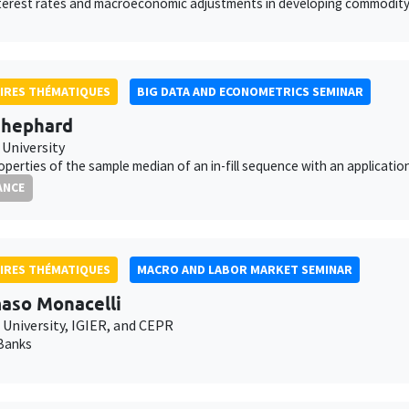
terest rates and macroeconomic adjustments in developing commodity
IRES THÉMATIQUES
BIG DATA AND ECONOMETRICS SEMINAR
Shephard
 University
perties of the sample median of an in-fill sequence with an applicatio
ANCE
IRES THÉMATIQUES
MACRO AND LABOR MARKET SEMINAR
aso Monacelli
 University, IGIER, and CEPR
Banks