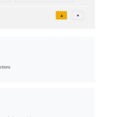
Tri
▲
▼
ctions