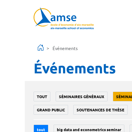
Aller au contenu principal
Événements
Événements
TOUT
SÉMINAIRES GÉNÉRAUX
SÉMINA
GRAND PUBLIC
SOUTENANCES DE THÈSE
tout
big data and econometrics seminar