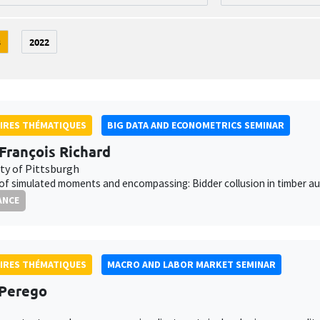
3
2022
IRES THÉMATIQUES
BIG DATA AND ECONOMETRICS SEMINAR
François Richard
ity of Pittsburgh
f simulated moments and encompassing: Bidder collusion in timber au
ANCE
IRES THÉMATIQUES
MACRO AND LABOR MARKET SEMINAR
 Perego