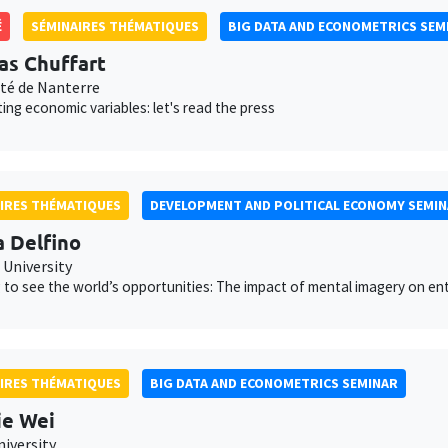
É
SÉMINAIRES THÉMATIQUES
BIG DATA AND ECONOMETRICS SEM
s Chuffart
ité de Nanterre
ing economic variables: let's read the press
IRES THÉMATIQUES
DEVELOPMENT AND POLITICAL ECONOMY SEMI
a Delfino
 University
 to see the world’s opportunities: The impact of mental imagery on en
IRES THÉMATIQUES
BIG DATA AND ECONOMETRICS SEMINAR
ie Wei
niversity