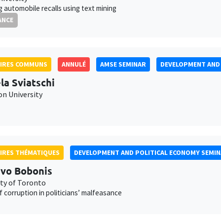
g automobile recalls using text mining
ANCE
AIRES COMMUNS
ANNULÉ
AMSE SEMINAR
DEVELOPMENT AND 
la Sviatschi
on University
IRES THÉMATIQUES
DEVELOPMENT AND POLITICAL ECONOMY SEMI
vo Bobonis
ity of Toronto
 corruption in politicians’ malfeasance