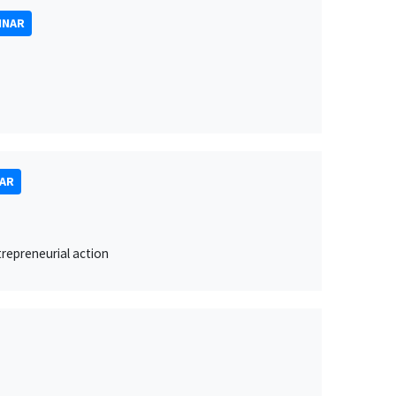
INAR
NAR
trepreneurial action