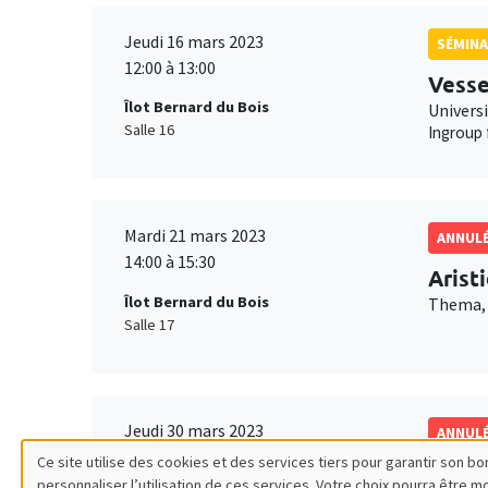
Jeudi 16 mars 2023
SÉMINA
12:00 à 13:00
Vesse
Îlot Bernard du Bois
Univers
Salle 16
Ingroup 
Mardi 21 mars 2023
ANNUL
14:00 à 15:30
Arist
Îlot Bernard du Bois
Thema, 
Salle 17
Jeudi 30 mars 2023
ANNUL
12:00 à 13:00
Ce site utilise des cookies et des services tiers pour garantir son 
Julie
personnaliser l’utilisation de ces services. Votre choix pourra être 