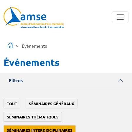
Aller au contenu principal
Événements
Événements
Filtres
TOUT
SÉMINAIRES GÉNÉRAUX
SÉMINAIRES THÉMATIQUES
SÉMINAIRES INTERDISCIPLINAIRES