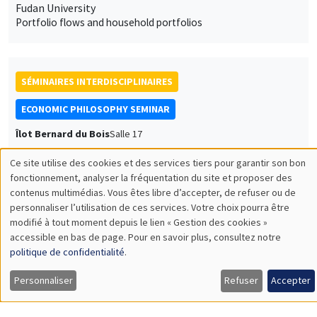
Fudan University
Portfolio flows and household portfolios
SÉMINAIRES INTERDISCIPLINAIRES
ECONOMIC PHILOSOPHY SEMINAR
Îlot Bernard du Bois
Salle 17
Lundi 14 octobre 2024
Ce site utilise des cookies et des services tiers pour garantir son bon
16:00 à 18:00
Utilisation
fonctionnement, analyser la fréquentation du site et proposer des
contenus multimédias. Vous êtes libre d’accepter, de refuser ou de
des
Gabriel Nardacchione
personnaliser l’utilisation de ces services. Votre choix pourra être
Universidad de Buenos Aires
modifié à tout moment depuis le lien « Gestion des cookies »
données
Confiance et méfiance dans le monde actuel
accessible en bas de page. Pour en savoir plus, consultez notre
personnelles
politique de confidentialité
.
et
Personnaliser
Refuser
Accepter
SÉMINAIRES INTERDISCIPLINAIRES
FINANCE SEMINAR
des