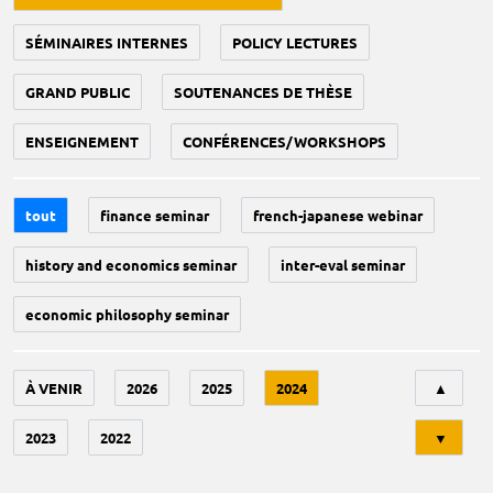
SÉMINAIRES INTERNES
POLICY LECTURES
GRAND PUBLIC
SOUTENANCES DE THÈSE
ENSEIGNEMENT
CONFÉRENCES/WORKSHOPS
tout
finance seminar
french-japanese webinar
history and economics seminar
inter-eval seminar
economic philosophy seminar
Tri
À VENIR
2026
2025
2024
▲
2023
2022
▼