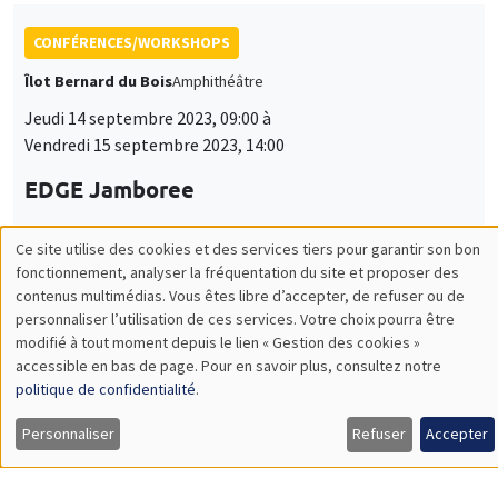
CONFÉRENCES/WORKSHOPS
Îlot Bernard du Bois
Amphithéâtre
Jeudi 14 septembre 2023, 09:00 à
Vendredi 15 septembre 2023, 14:00
EDGE Jamboree
Ce site utilise des cookies et des services tiers pour garantir son bon
Utilisation
fonctionnement, analyser la fréquentation du site et proposer des
ANNULÉ
CONFÉRENCES/WORKSHOPS
contenus multimédias. Vous êtes libre d’accepter, de refuser ou de
des
personnaliser l’utilisation de ces services. Votre choix pourra être
Mercredi 18 octobre 2023, 17:15
modifié à tout moment depuis le lien « Gestion des cookies »
données
Les rencontres de la politique monétaire -
accessible en bas de page. Pour en savoir plus, consultez notre
personnelles
politique de confidentialité
.
Banque de France/AMSE/FEG
et
Personnaliser
Refuser
Accepter
des
CONFÉRENCES/WORKSHOPS