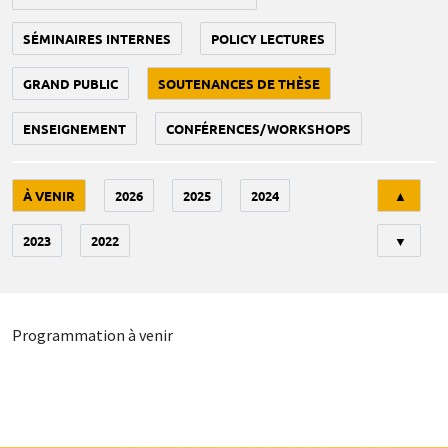
SÉMINAIRES INTERNES
POLICY LECTURES
GRAND PUBLIC
SOUTENANCES DE THÈSE
ENSEIGNEMENT
CONFÉRENCES/WORKSHOPS
Tri
À VENIR
2026
2025
2024
▲
2023
2022
▼
Programmation à venir