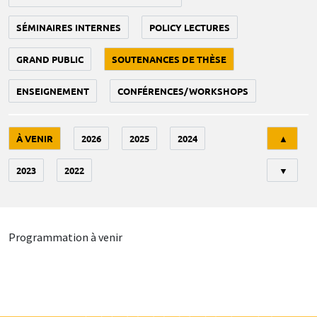
SÉMINAIRES INTERNES
POLICY LECTURES
GRAND PUBLIC
SOUTENANCES DE THÈSE
ENSEIGNEMENT
CONFÉRENCES/WORKSHOPS
Tri
À VENIR
2026
2025
2024
▲
2023
2022
▼
Programmation à venir