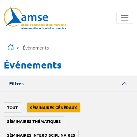
Aller au contenu principal
Événements
Événements
Filtres
TOUT
SÉMINAIRES GÉNÉRAUX
SÉMINAIRES THÉMATIQUES
SÉMINAIRES INTERDISCIPLINAIRES