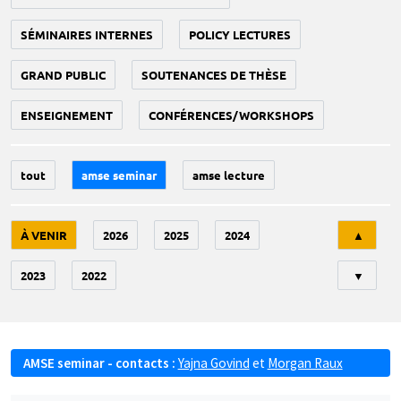
SÉMINAIRES INTERNES
POLICY LECTURES
GRAND PUBLIC
SOUTENANCES DE THÈSE
ENSEIGNEMENT
CONFÉRENCES/WORKSHOPS
tout
amse seminar
amse lecture
Tri
À VENIR
2026
2025
2024
▲
2023
2022
▼
AMSE seminar - contacts :
Yajna Govind
et
Morgan Raux