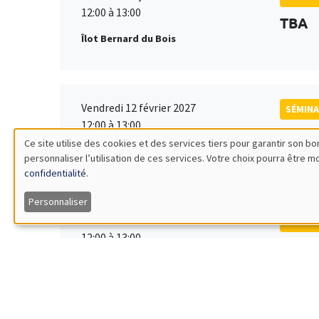
12:00 à 13:00
TBA
Îlot Bernard du Bois
Vendredi 12 février 2027
SÉMINA
12:00 à 13:00
TBA
Ce site utilise des cookies et des services tiers pour garantir son 
Îlot Bernard du Bois
personnaliser l’utilisation de ces services. Votre choix pourra être 
Utilisation
confidentialité
.
des
Personnaliser
Vendredi 19 mars 2027
SÉMINA
données
12:00 à 13:00
TBA
Îlot Bernard du Bois
personnelles
et