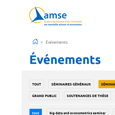
Aller au contenu principal
Événements
Événements
TOUT
SÉMINAIRES GÉNÉRAUX
SÉMINA
GRAND PUBLIC
SOUTENANCES DE THÈSE
tout
big data and econometrics seminar