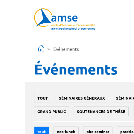
Aller au contenu principal
Événements
Événements
TOUT
SÉMINAIRES GÉNÉRAUX
SÉMINAI
GRAND PUBLIC
SOUTENANCES DE THÈSE
tout
eco-lunch
phd seminar
practic