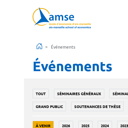
Aller au contenu principal
Événements
Événements
TOUT
SÉMINAIRES GÉNÉRAUX
SÉMINA
GRAND PUBLIC
SOUTENANCES DE THÈSE
À VENIR
2026
2025
2024
202