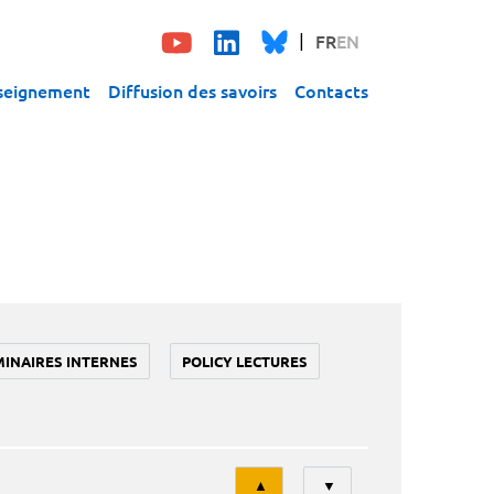
FR
EN
seignement
Diffusion des savoirs
Contacts
MINAIRES INTERNES
POLICY LECTURES
Tri
▲
▼