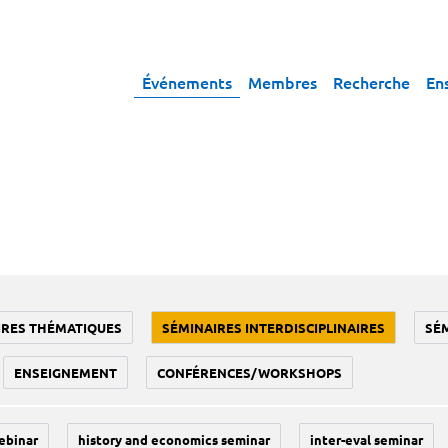
Événements
Membres
Recherche
En
IRES THÉMATIQUES
SÉMINAIRES INTERDISCIPLINAIRES
SÉ
ENSEIGNEMENT
CONFÉRENCES/WORKSHOPS
ebinar
history and economics seminar
inter-eval seminar