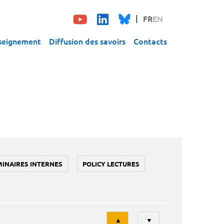
FR
EN
seignement
Diffusion des savoirs
Contacts
MINAIRES INTERNES
POLICY LECTURES
Tri
▲
▼