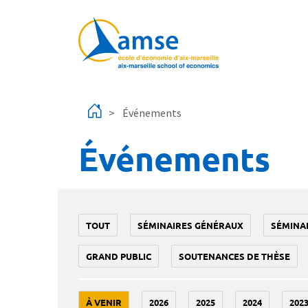
Aller au contenu principal
Événements
Événements
TOUT
SÉMINAIRES GÉNÉRAUX
SÉMINA
GRAND PUBLIC
SOUTENANCES DE THÈSE
À VENIR
2026
2025
2024
202