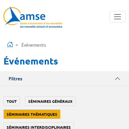
Aller au contenu principal
Événements
Événements
Filtres
TOUT
SÉMINAIRES GÉNÉRAUX
SÉMINAIRES THÉMATIQUES
SÉMINAIRES INTERDISCIPLINAIRES