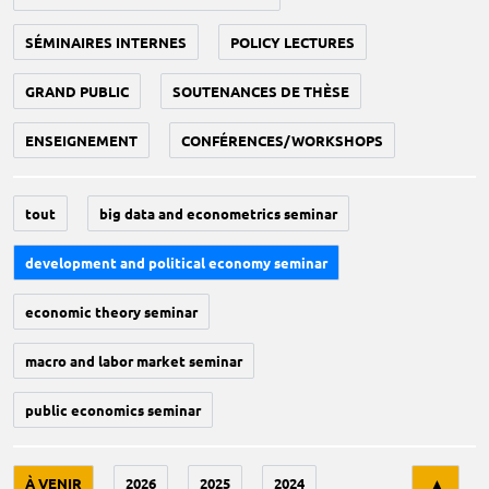
SÉMINAIRES INTERNES
POLICY LECTURES
GRAND PUBLIC
SOUTENANCES DE THÈSE
ENSEIGNEMENT
CONFÉRENCES/WORKSHOPS
tout
big data and econometrics seminar
development and political economy seminar
economic theory seminar
macro and labor market seminar
public economics seminar
Tri
À VENIR
2026
2025
2024
▲