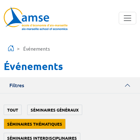
Aller au contenu principal
Événements
Événements
Filtres
TOUT
SÉMINAIRES GÉNÉRAUX
SÉMINAIRES THÉMATIQUES
SÉMINAIRES INTERDISCIPLINAIRES