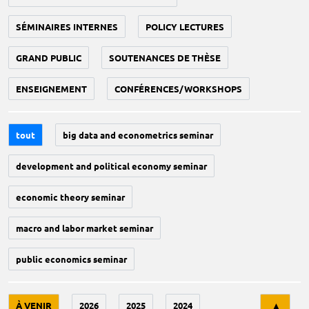
SÉMINAIRES INTERNES
POLICY LECTURES
GRAND PUBLIC
SOUTENANCES DE THÈSE
ENSEIGNEMENT
CONFÉRENCES/WORKSHOPS
tout
big data and econometrics seminar
development and political economy seminar
economic theory seminar
macro and labor market seminar
public economics seminar
Tri
À VENIR
2026
2025
2024
▲