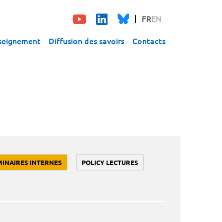
FR
EN
seignement
Diffusion des savoirs
Contacts
MINAIRES INTERNES
POLICY LECTURES