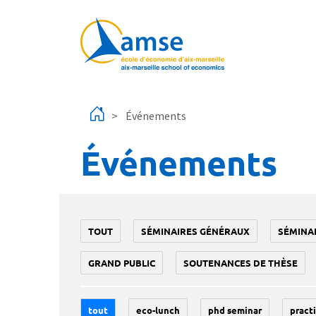
Aller au contenu principal
Événements
Événements
TOUT
SÉMINAIRES GÉNÉRAUX
SÉMINA
GRAND PUBLIC
SOUTENANCES DE THÈSE
tout
eco-lunch
phd seminar
practi