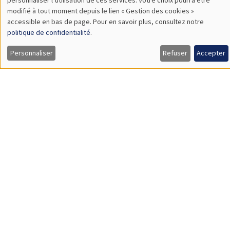
Îlot Bernard du Bois
Amphithéâtre
modifié à tout moment depuis le lien « Gestion des cookies »
données
Jeudi 26 septembre 2024, 08:30 à
accessible en bas de page. Pour en savoir plus, consultez notre
personnelles
politique de confidentialité
.
Vendredi 27 septembre 2024, 14:00
et
EUROMOD Research Workshop 2024
Personnaliser
Refuser
Accepter
des
cookies
CONFÉRENCES/WORKSHOPS
Îlot Bernard du Bois
Amphithéâtre
Vendredi 4 octobre 2024
12:00 à 18:30
Newcomers Welcome Day
CONFÉRENCES/WORKSHOPS
Îlot Bernard du Bois