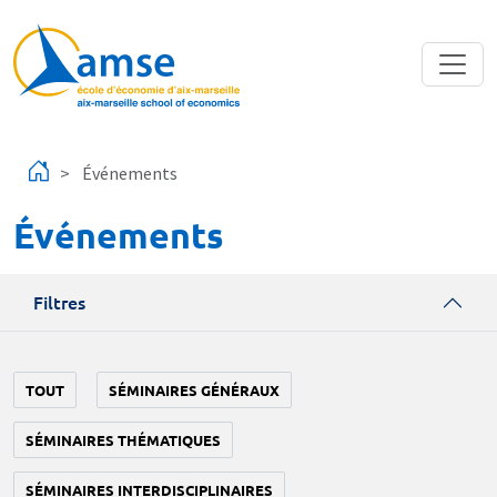
Aller au contenu principal
Événements
Événements
Filtres
TOUT
SÉMINAIRES GÉNÉRAUX
SÉMINAIRES THÉMATIQUES
SÉMINAIRES INTERDISCIPLINAIRES