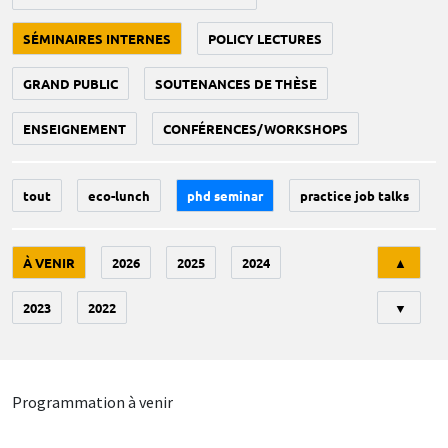
SÉMINAIRES INTERNES
POLICY LECTURES
GRAND PUBLIC
SOUTENANCES DE THÈSE
ENSEIGNEMENT
CONFÉRENCES/WORKSHOPS
tout
eco-lunch
phd seminar
practice job talks
Tri
À VENIR
2026
2025
2024
▲
2023
2022
▼
Programmation à venir