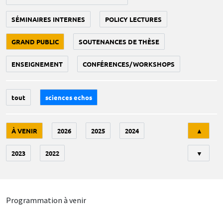
SÉMINAIRES INTERNES
POLICY LECTURES
GRAND PUBLIC
SOUTENANCES DE THÈSE
ENSEIGNEMENT
CONFÉRENCES/WORKSHOPS
tout
sciences echos
Tri
À VENIR
2026
2025
2024
▲
2023
2022
▼
Programmation à venir