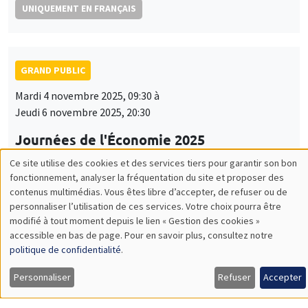
UNIQUEMENT EN FRANÇAIS
GRAND PUBLIC
Mardi 4 novembre 2025, 09:30 à
Jeudi 6 novembre 2025, 20:30
Journées de l'Économie 2025
Arthur Guillouzouic, Fanny Henriet
Ce site utilise des cookies et des services tiers pour garantir son bon
Utilisation
fonctionnement, analyser la fréquentation du site et proposer des
UNIQUEMENT EN FRANÇAIS
contenus multimédias. Vous êtes libre d’accepter, de refuser ou de
des
personnaliser l’utilisation de ces services. Votre choix pourra être
modifié à tout moment depuis le lien « Gestion des cookies »
données
accessible en bas de page. Pour en savoir plus, consultez notre
GRAND PUBLIC
personnelles
politique de confidentialité
.
Lundi 17 novembre 2025
et
Personnaliser
Refuser
Accepter
19:00 à 21:00
des