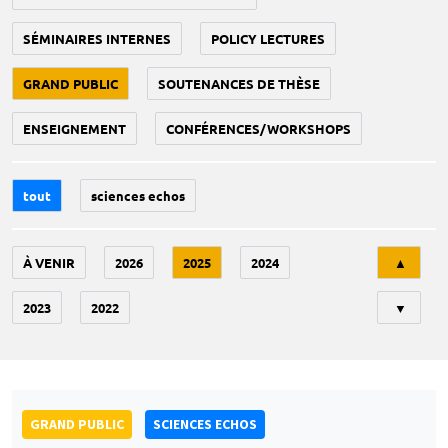
SÉMINAIRES INTERNES
POLICY LECTURES
GRAND PUBLIC
SOUTENANCES DE THÈSE
ENSEIGNEMENT
CONFÉRENCES/WORKSHOPS
tout
sciences echos
Tri
À VENIR
2026
2025
2024
▲
2023
2022
▼
GRAND PUBLIC
SCIENCES ECHOS