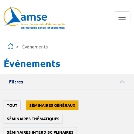
Aller au contenu principal
Événements
Événements
Filtres
TOUT
SÉMINAIRES GÉNÉRAUX
SÉMINAIRES THÉMATIQUES
SÉMINAIRES INTERDISCIPLINAIRES