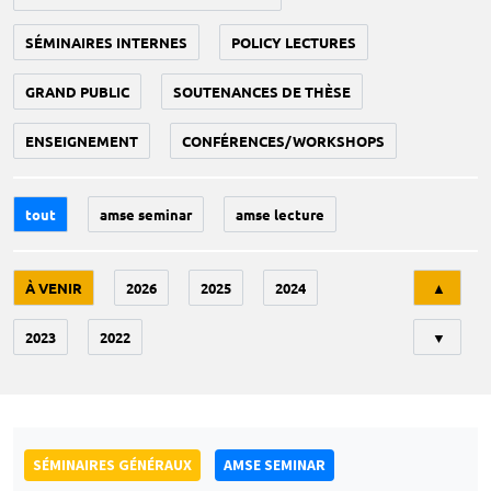
SÉMINAIRES INTERNES
POLICY LECTURES
GRAND PUBLIC
SOUTENANCES DE THÈSE
ENSEIGNEMENT
CONFÉRENCES/WORKSHOPS
tout
amse seminar
amse lecture
Tri
À VENIR
2026
2025
2024
▲
2023
2022
▼
SÉMINAIRES GÉNÉRAUX
AMSE SEMINAR