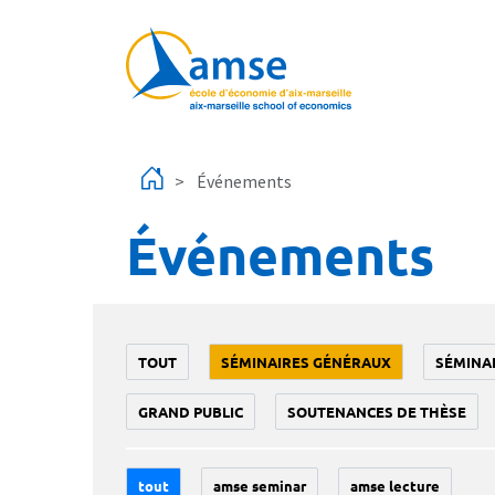
Aller au contenu principal
Événements
Événements
TOUT
SÉMINAIRES GÉNÉRAUX
SÉMINA
GRAND PUBLIC
SOUTENANCES DE THÈSE
tout
amse seminar
amse lecture