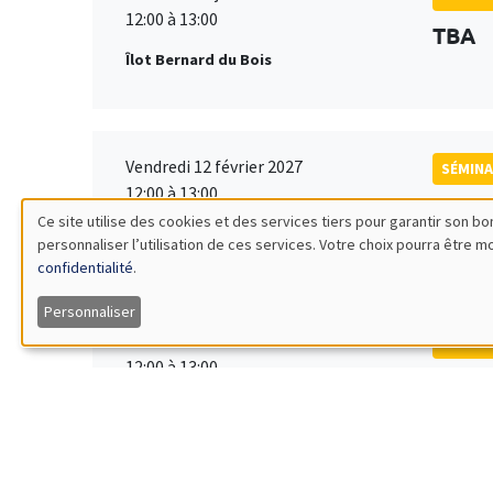
12:00 à 13:00
TBA
Îlot Bernard du Bois
Vendredi 12 février 2027
SÉMINA
12:00 à 13:00
TBA
Ce site utilise des cookies et des services tiers pour garantir son 
Îlot Bernard du Bois
personnaliser l’utilisation de ces services. Votre choix pourra être 
Utilisation
confidentialité
.
des
Personnaliser
Vendredi 19 mars 2027
SÉMINA
données
12:00 à 13:00
TBA
Îlot Bernard du Bois
personnelles
et