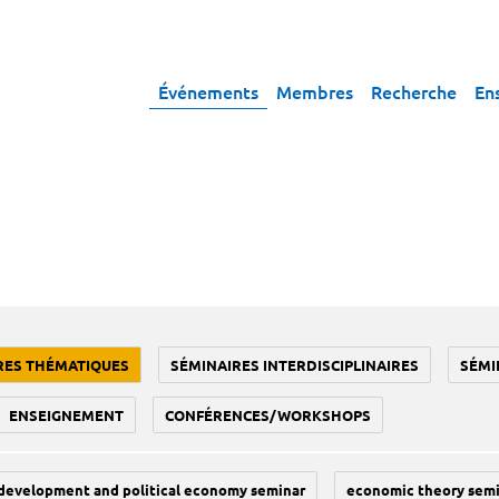
Événements
Membres
Recherche
En
RES THÉMATIQUES
SÉMINAIRES INTERDISCIPLINAIRES
SÉMI
ENSEIGNEMENT
CONFÉRENCES/WORKSHOPS
development and political economy seminar
economic theory sem