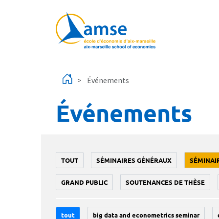
Aller au contenu principal
Événements
Événements
TOUT
SÉMINAIRES GÉNÉRAUX
SÉMINAI
GRAND PUBLIC
SOUTENANCES DE THÈSE
tout
big data and econometrics seminar