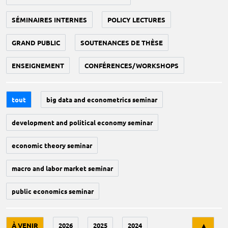
SÉMINAIRES INTERNES
POLICY LECTURES
GRAND PUBLIC
SOUTENANCES DE THÈSE
ENSEIGNEMENT
CONFÉRENCES/WORKSHOPS
tout
big data and econometrics seminar
development and political economy seminar
economic theory seminar
macro and labor market seminar
public economics seminar
Tri
À VENIR
2026
2025
2024
▲