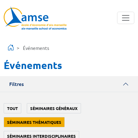
Aller au contenu principal
Événements
Événements
Filtres
TOUT
SÉMINAIRES GÉNÉRAUX
SÉMINAIRES THÉMATIQUES
SÉMINAIRES INTERDISCIPLINAIRES