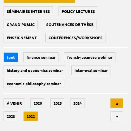
SÉMINAIRES INTERNES
POLICY LECTURES
GRAND PUBLIC
SOUTENANCES DE THÈSE
ENSEIGNEMENT
CONFÉRENCES/WORKSHOPS
tout
finance seminar
french-japanese webinar
history and economics seminar
inter-eval seminar
economic philosophy seminar
Tri
À VENIR
2026
2025
2024
▲
2023
2022
▼