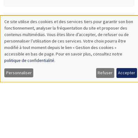
Ce site utilise des cookies et des services tiers pour garantir son bon
SÉMINAIRES INTERDISCIPLINAIRES
Utilisation
fonctionnement, analyser la fréquentation du site et proposer des
contenus multimédias. Vous êtes libre d’accepter, de refuser ou de
HISTORY AND ECONOMICS SEMINAR
des
personnaliser l’utilisation de ces services. Votre choix pourra être
Îlot Bernard du Bois
Amphithéâtre
modifié à tout moment depuis le lien « Gestion des cookies »
données
accessible en bas de page. Pour en savoir plus, consultez notre
Mercredi 1 juin 2022
personnelles
politique de confidentialité
.
14:30 à 16:00
et
Personnaliser
Refuser
Accepter
Yannick Dupraz
des
CNRS, AMSE
Mobilité sociale sur le temps long dans les sociétés africaines
cookies
SÉMINAIRES INTERDISCIPLINAIRES
FINANCE SEMINAR
MEGA
Mardi 14 juin 2022, 14:30