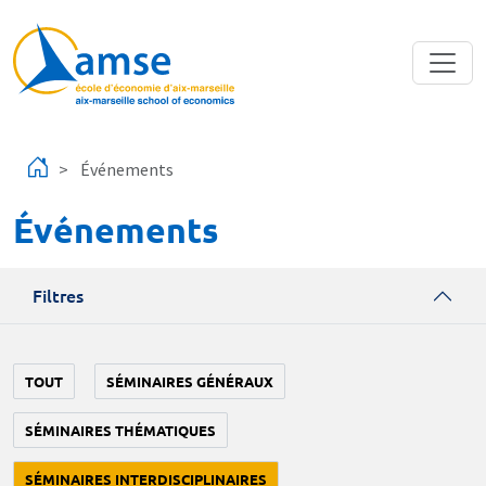
Aller au contenu principal
Événements
Événements
Filtres
TOUT
SÉMINAIRES GÉNÉRAUX
SÉMINAIRES THÉMATIQUES
SÉMINAIRES INTERDISCIPLINAIRES