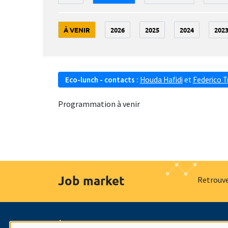
À VENIR
2026
2025
2024
202
Eco-lunch - contacts :
Houda Hafidi
et
Federico T
Programmation à venir
Job market
Retrouve
À propos
Nos engagements
Hommage à