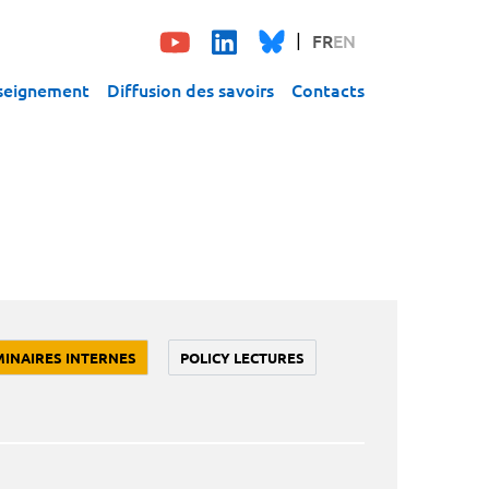
FR
EN
seignement
Diffusion des savoirs
Contacts
MINAIRES INTERNES
POLICY LECTURES