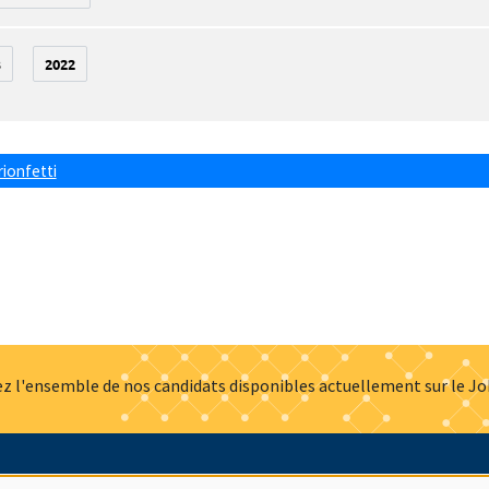
3
2022
rionfetti
z l'ensemble de nos candidats disponibles actuellement sur le J
Actualités
Offres d'emploi
Presse
Mentions légales
G