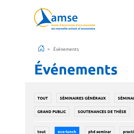
Aller au contenu principal
Événements
Événements
TOUT
SÉMINAIRES GÉNÉRAUX
SÉMINA
GRAND PUBLIC
SOUTENANCES DE THÈSE
tout
eco-lunch
phd seminar
practi