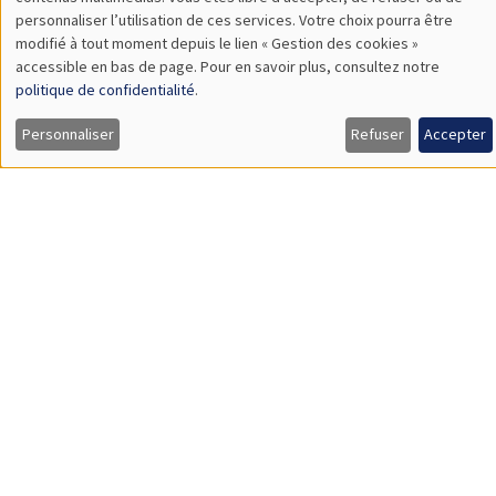
TBA
des
personnaliser l’utilisation de ces services. Votre choix pourra être
modifié à tout moment depuis le lien « Gestion des cookies »
données
accessible en bas de page. Pour en savoir plus, consultez notre
personnelles
politique de confidentialité
.
SÉMINAIRES GÉNÉRAUX
AMSE SEMINAR
et
Personnaliser
Refuser
Accepter
Îlot Bernard du Bois
Amphithéâtre
des
Lundi 9 novembre 2026
cookies
11:30 à 12:45
Amelie Schiprowski
University of Bonn
SÉMINAIRES GÉNÉRAUX
AMSE SEMINAR
Îlot Bernard du Bois
Amphithéâtre
Lundi 16 novembre 2026
11:30 à 12:45