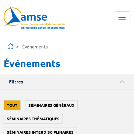
Aller au contenu principal
Événements
Événements
Filtres
TOUT
SÉMINAIRES GÉNÉRAUX
SÉMINAIRES THÉMATIQUES
SÉMINAIRES INTERDISCIPLINAIRES