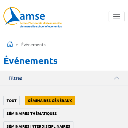
Aller au contenu principal
Événements
Événements
Filtres
TOUT
SÉMINAIRES GÉNÉRAUX
SÉMINAIRES THÉMATIQUES
SÉMINAIRES INTERDISCIPLINAIRES