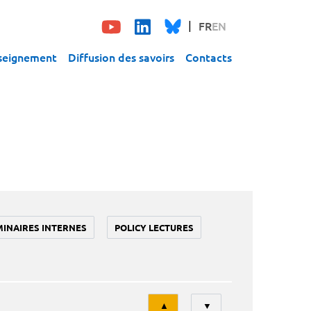
FR
EN
seignement
Diffusion des savoirs
Contacts
MINAIRES INTERNES
POLICY LECTURES
Tri
▲
▼