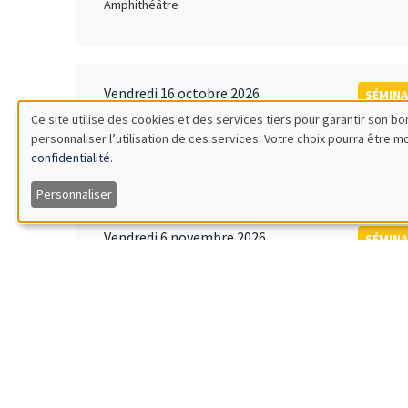
Amphithéâtre
Vendredi 16 octobre 2026
SÉMINA
11:00 à 12:15
Ce site utilise des cookies et des services tiers pour garantir son 
Rober
personnaliser l’utilisation de ces services. Votre choix pourra être 
Utilisation
MEGA
Universi
confidentialité
.
des
Personnaliser
données
Vendredi 6 novembre 2026
SÉMINA
12:00 à 13:00
TBA
personnelles
Îlot Bernard du Bois
et
des
Lundi 9 novembre 2026
SÉMINA
11:30 à 12:45