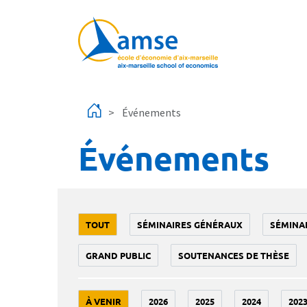
Aller au contenu principal
Événements
Événements
TOUT
SÉMINAIRES GÉNÉRAUX
SÉMINA
GRAND PUBLIC
SOUTENANCES DE THÈSE
À VENIR
2026
2025
2024
202