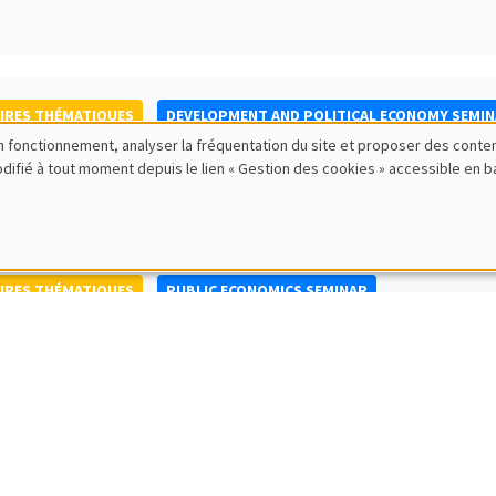
IRES THÉMATIQUES
DEVELOPMENT AND POLITICAL ECONOMY SEMI
bon fonctionnement, analyser la fréquentation du site et proposer des conte
to Nisticò
modifié à tout moment depuis le lien « Gestion des cookies » accessible en 
ty of Naples Federico II
IRES THÉMATIQUES
PUBLIC ECONOMICS SEMINAR
IRES GÉNÉRAUX
AMSE SEMINAR