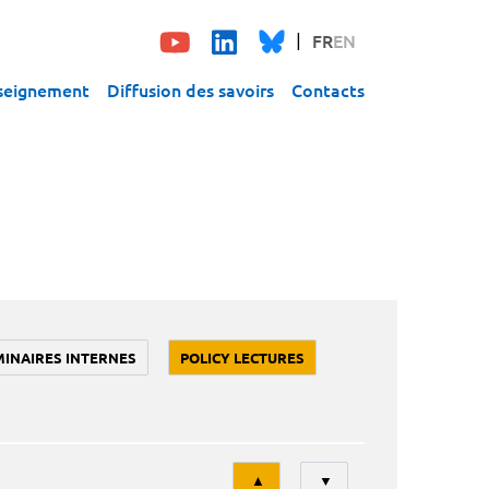
FR
EN
seignement
Diffusion des savoirs
Contacts
MINAIRES INTERNES
POLICY LECTURES
Tri
▲
▼