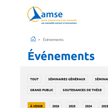
Aller au contenu principal
Événements
Événements
TOUT
SÉMINAIRES GÉNÉRAUX
SÉMINA
GRAND PUBLIC
SOUTENANCES DE THÈSE
À VENIR
2026
2025
2024
202