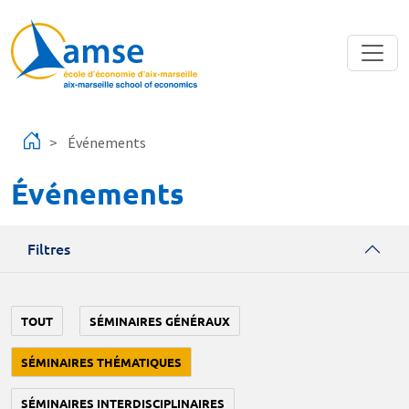
Aller au contenu principal
Événements
Événements
Filtres
TOUT
SÉMINAIRES GÉNÉRAUX
SÉMINAIRES THÉMATIQUES
SÉMINAIRES INTERDISCIPLINAIRES