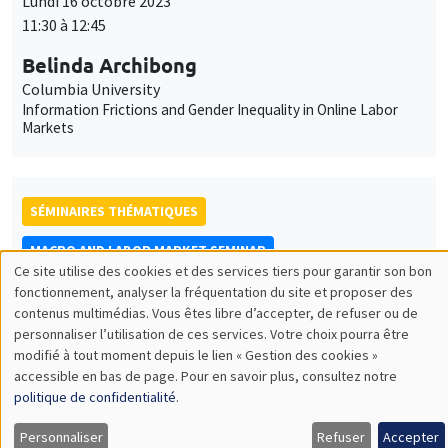
Lundi 16 octobre 2023
11:30 à 12:45
Belinda Archibong
Columbia University
Information Frictions and Gender Inequality in Online Labor
Markets
SÉMINAIRES THÉMATIQUES
MACRO AND LABOR MARKET SEMINAR
Ce site utilise des cookies et des services tiers pour garantir son bon
MEGA
Salle Carine Nourry
Utilisation
fonctionnement, analyser la fréquentation du site et proposer des
contenus multimédias. Vous êtes libre d’accepter, de refuser ou de
Vendredi 13 octobre 2023
des
personnaliser l’utilisation de ces services. Votre choix pourra être
15:30 à 16:30
modifié à tout moment depuis le lien « Gestion des cookies »
données
accessible en bas de page. Pour en savoir plus, consultez notre
Francesca Monti
personnelles
politique de confidentialité
.
UCLouvain
et
The transmission of monetary policy when agents fear
Personnaliser
Refuser
Accepter
extreme inflation outcomes