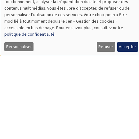
Utilisation
fonctionnement, analyser la fréquentation du site et proposer des
Universitat Pompeu Fabra
contenus multimédias. Vous êtes libre d’accepter, de refuser ou de
des
personnaliser l’utilisation de ces services. Votre choix pourra être
modifié à tout moment depuis le lien « Gestion des cookies »
données
accessible en bas de page. Pour en savoir plus, consultez notre
SÉMINAIRES GÉNÉRAUX
AMSE SEMINAR
personnelles
politique de confidentialité
.
Îlot Bernard du Bois
Amphithéâtre
et
Personnaliser
Refuser
Accepter
Lundi 9 novembre 2026
des
11:30 à 12:45
cookies
Amelie Schiprowski
University of Bonn
SÉMINAIRES THÉMATIQUES
PUBLIC ECONOMICS SEMINAR
Îlot Bernard du Bois