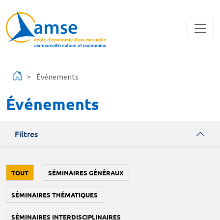
Aller au contenu principal
Événements
Événements
Filtres
TOUT
SÉMINAIRES GÉNÉRAUX
SÉMINAIRES THÉMATIQUES
SÉMINAIRES INTERDISCIPLINAIRES