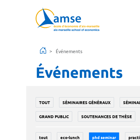
Aller au contenu principal
Événements
Événements
TOUT
SÉMINAIRES GÉNÉRAUX
SÉMINA
GRAND PUBLIC
SOUTENANCES DE THÈSE
tout
eco-lunch
phd seminar
practi