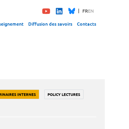
FR
EN
seignement
Diffusion des savoirs
Contacts
MINAIRES INTERNES
POLICY LECTURES