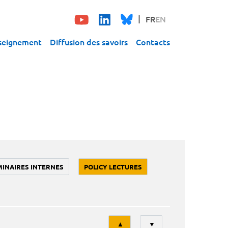
FR
EN
seignement
Diffusion des savoirs
Contacts
MINAIRES INTERNES
POLICY LECTURES
Tri
▲
▼