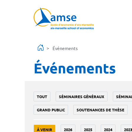
Aller au contenu principal
Événements
Événements
TOUT
SÉMINAIRES GÉNÉRAUX
SÉMINA
GRAND PUBLIC
SOUTENANCES DE THÈSE
À VENIR
2026
2025
2024
202