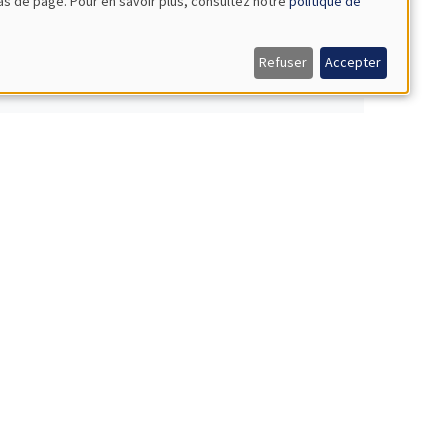
bas de page. Pour en savoir plus, consultez notre
politique de
rom Colombia
Refuser
Accepter
mbia
ob market
Candidats