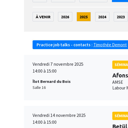
À VENIR
2026
2025
2024
2023
Practice job talks - contacts :
Timothée Demont
Vendredi 7 novembre 2025
SÉMINA
14:00 à 15:00
Afon
Îlot Bernard du Bois
AMSE
Salle 16
Labour M
Vendredi 14 novembre 2025
SÉMINA
14:00 à 15:00
Betül