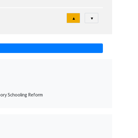
Tri
▲
▼
sory Schooling Reform