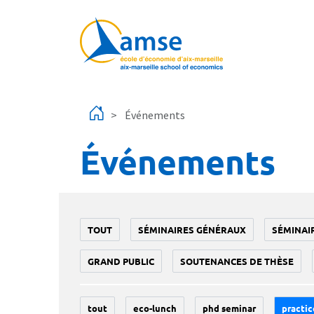
Aller au contenu principal
Événements
Événements
TOUT
SÉMINAIRES GÉNÉRAUX
SÉMINAI
GRAND PUBLIC
SOUTENANCES DE THÈSE
tout
eco-lunch
phd seminar
practic