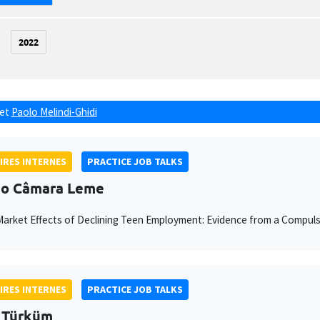
2022
et
Paolo Melindi-Ghidi
IRES INTERNES
PRACTICE JOB TALKS
so Câmara Leme
arket Effects of Declining Teen Employment: Evidence from a Compul
IRES INTERNES
PRACTICE JOB TALKS
 Türküm