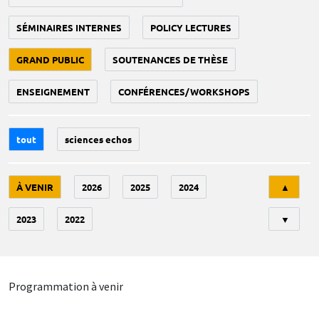
SÉMINAIRES INTERNES
POLICY LECTURES
GRAND PUBLIC
SOUTENANCES DE THÈSE
ENSEIGNEMENT
CONFÉRENCES/WORKSHOPS
tout
sciences echos
Tri
À VENIR
2026
2025
2024
▲
2023
2022
▼
Programmation à venir