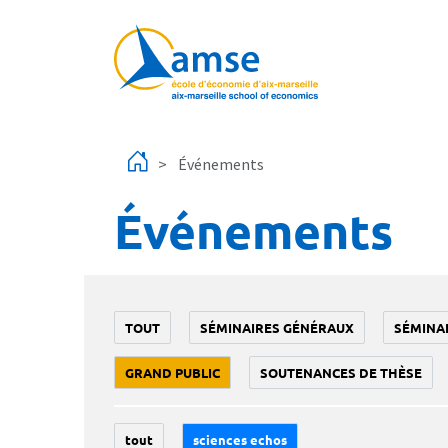
Aller au contenu principal
Événements
Événements
TOUT
SÉMINAIRES GÉNÉRAUX
SÉMINA
GRAND PUBLIC
SOUTENANCES DE THÈSE
tout
sciences echos