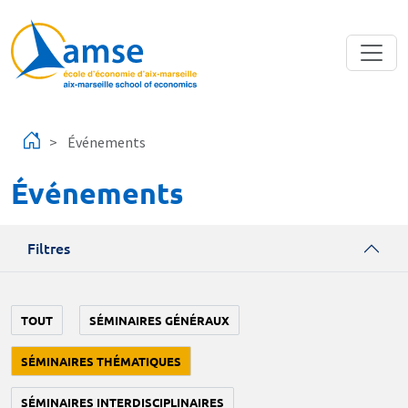
Aller au contenu principal
Événements
Événements
Filtres
TOUT
SÉMINAIRES GÉNÉRAUX
SÉMINAIRES THÉMATIQUES
SÉMINAIRES INTERDISCIPLINAIRES