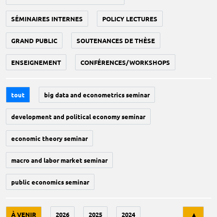
SÉMINAIRES INTERNES
POLICY LECTURES
GRAND PUBLIC
SOUTENANCES DE THÈSE
ENSEIGNEMENT
CONFÉRENCES/WORKSHOPS
tout
big data and econometrics seminar
development and political economy seminar
economic theory seminar
macro and labor market seminar
public economics seminar
Tri
À VENIR
2026
2025
2024
▲