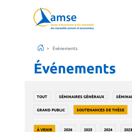
Aller au contenu principal
Événements
Événements
TOUT
SÉMINAIRES GÉNÉRAUX
SÉMINA
GRAND PUBLIC
SOUTENANCES DE THÈSE
À VENIR
2026
2025
2024
202