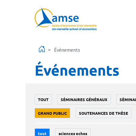
Aller au contenu principal
Événements
Événements
TOUT
SÉMINAIRES GÉNÉRAUX
SÉMINA
GRAND PUBLIC
SOUTENANCES DE THÈSE
tout
sciences echos