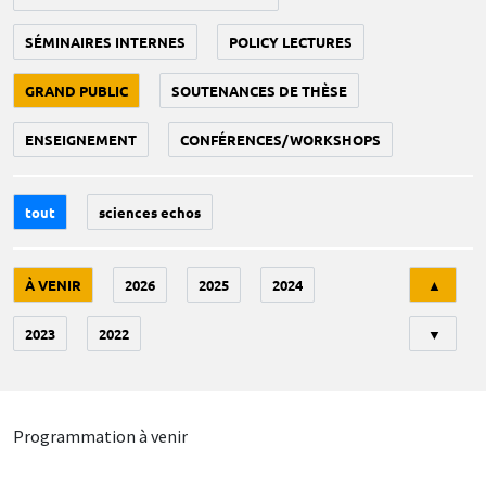
SÉMINAIRES INTERNES
POLICY LECTURES
GRAND PUBLIC
SOUTENANCES DE THÈSE
ENSEIGNEMENT
CONFÉRENCES/WORKSHOPS
tout
sciences echos
Tri
À VENIR
2026
2025
2024
▲
2023
2022
▼
Programmation à venir