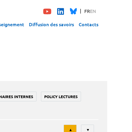
FR
EN
seignement
Diffusion des savoirs
Contacts
NAIRES INTERNES
POLICY LECTURES
Tri
▲
▼