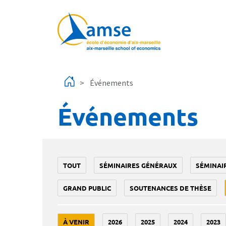
Aller au contenu principal
Événements
Événements
TOUT
SÉMINAIRES GÉNÉRAUX
SÉMINAI
GRAND PUBLIC
SOUTENANCES DE THÈSE
À VENIR
2026
2025
2024
2023