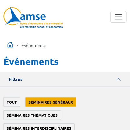
Aller au contenu principal
Événements
Événements
Filtres
TOUT
SÉMINAIRES GÉNÉRAUX
SÉMINAIRES THÉMATIQUES
SÉMINAIRES INTERDISCIPLINAIRES