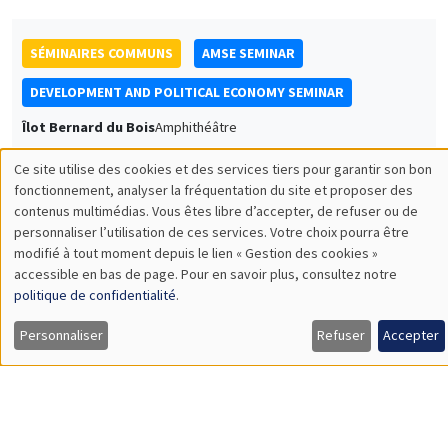
SÉMINAIRES COMMUNS
AMSE SEMINAR
DEVELOPMENT AND POLITICAL ECONOMY SEMINAR
Îlot Bernard du Bois
Amphithéâtre
Lundi 12 mai 2025
Ce site utilise des cookies et des services tiers pour garantir son bon
11:30 à 12:45
Utilisation
fonctionnement, analyser la fréquentation du site et proposer des
contenus multimédias. Vous êtes libre d’accepter, de refuser ou de
Francis Annan
des
personnaliser l’utilisation de ces services. Votre choix pourra être
UC Berkeley
modifié à tout moment depuis le lien « Gestion des cookies »
données
Redistributing Transportation Costs
accessible en bas de page. Pour en savoir plus, consultez notre
personnelles
politique de confidentialité
.
et
Personnaliser
Refuser
Accepter
SÉMINAIRES GÉNÉRAUX
AMSE SEMINAR
des
Îlot Bernard du Bois
Amphithéâtre
cookies
Lundi 19 mai 2025
11:30 à 12:45