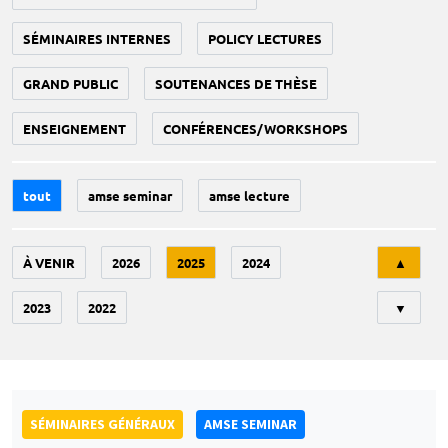
SÉMINAIRES INTERNES
POLICY LECTURES
GRAND PUBLIC
SOUTENANCES DE THÈSE
ENSEIGNEMENT
CONFÉRENCES/WORKSHOPS
tout
amse seminar
amse lecture
Tri
À VENIR
2026
2025
2024
▲
2023
2022
▼
SÉMINAIRES GÉNÉRAUX
AMSE SEMINAR