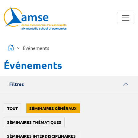
Aller au contenu principal
Événements
Événements
Filtres
TOUT
SÉMINAIRES GÉNÉRAUX
SÉMINAIRES THÉMATIQUES
SÉMINAIRES INTERDISCIPLINAIRES