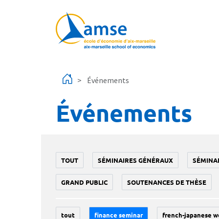
Aller au contenu principal
Événements
Événements
TOUT
SÉMINAIRES GÉNÉRAUX
SÉMINA
GRAND PUBLIC
SOUTENANCES DE THÈSE
tout
finance seminar
french-japanese w