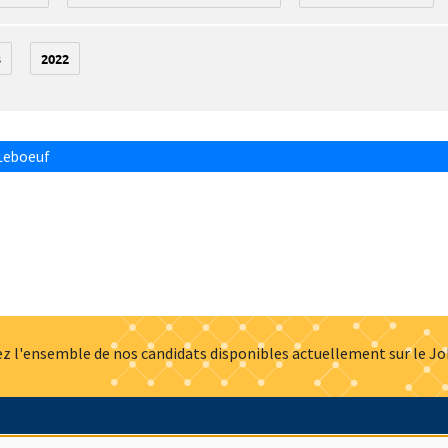
3
2022
Leboeuf
z l'ensemble de nos candidats disponibles actuellement sur le J
Actualités
Offres d'emploi
Presse
Mentions légales
G