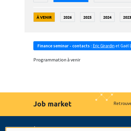
À VENIR
2026
2025
2024
202
Finance seminar - contacts :
Eric Girardin
et
Gaël 
Programmation à venir
Job market
Retrouve
À propos
Nos engagements
Hommage à