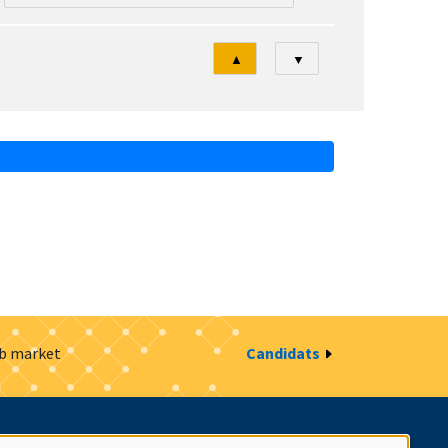
Tri
▲
▼
ob market
Candidats
estion des cookies
Intranet