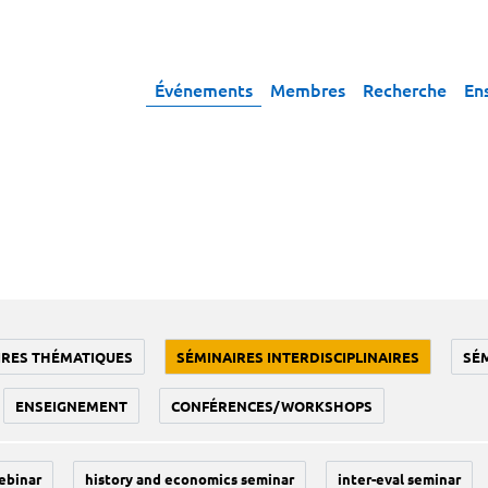
Événements
Membres
Recherche
En
IRES THÉMATIQUES
SÉMINAIRES INTERDISCIPLINAIRES
SÉ
ENSEIGNEMENT
CONFÉRENCES/WORKSHOPS
ebinar
history and economics seminar
inter-eval seminar