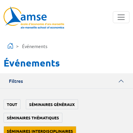
Aller au contenu principal
Événements
Événements
Filtres
TOUT
SÉMINAIRES GÉNÉRAUX
SÉMINAIRES THÉMATIQUES
SÉMINAIRES INTERDISCIPLINAIRES