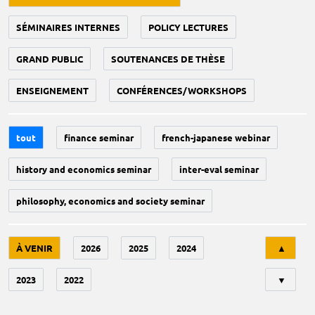
SÉMINAIRES INTERNES
POLICY LECTURES
GRAND PUBLIC
SOUTENANCES DE THÈSE
ENSEIGNEMENT
CONFÉRENCES/WORKSHOPS
tout
finance seminar
french-japanese webinar
history and economics seminar
inter-eval seminar
philosophy, economics and society seminar
Tri
À VENIR
2026
2025
2024
▲
2023
2022
▼