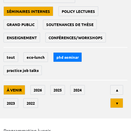
SÉMINAIRES INTERNES
POLICY LECTURES
GRAND PUBLIC
SOUTENANCES DE THÈSE
ENSEIGNEMENT
CONFÉRENCES/WORKSHOPS
tout
eco-lunch
phd seminar
practice job talks
Tri
À VENIR
2026
2025
2024
▲
2023
2022
▼
Programmation à venir