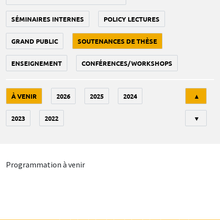
SÉMINAIRES INTERNES
POLICY LECTURES
GRAND PUBLIC
SOUTENANCES DE THÈSE
ENSEIGNEMENT
CONFÉRENCES/WORKSHOPS
Tri
À VENIR
2026
2025
2024
▲
2023
2022
▼
Programmation à venir