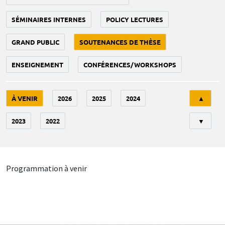
SÉMINAIRES INTERNES
POLICY LECTURES
GRAND PUBLIC
SOUTENANCES DE THÈSE
ENSEIGNEMENT
CONFÉRENCES/WORKSHOPS
Tri
À VENIR
2026
2025
2024
▲
2023
2022
▼
Programmation à venir