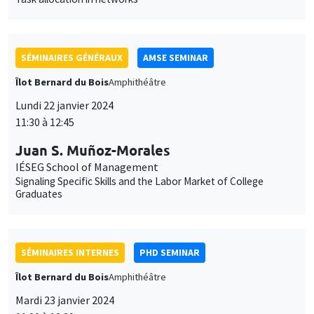
Lundi 22 janvier 2024
11:30 à 12:45
Juan S. Muñoz-Morales
IÉSEG School of Management
Signaling Specific Skills and the Labor Market of College
Graduates
SÉMINAIRES INTERNES
PHD SEMINAR
Îlot Bernard du Bois
Amphithéâtre
Mardi 23 janvier 2024
11:00 à 12:30
Lucie Giorgi*, Karine Moukaddem**
AMSE
The introduction of co-education in French elementary schools
during the 1960's*