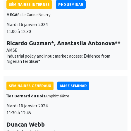
Ricardo Guzman*, Anastasiia Antonova**
AMSE
Industrial policy and input market access: Evidence from
Nigerian fertiliser*
SÉMINAIRES GÉNÉRAUX
AMSE SEMINAR
Îlot Bernard du Bois
Amphithéâtre
Mardi 16 janvier 2024
11:30 à 12:45
Duncan Webb
Paris School of Economics
Silence to Solidarity: Using Group Dynamics to Reduce Anti-
Transgender Discrimination in India
SÉMINAIRES GÉNÉRAUX
AMSE SEMINAR