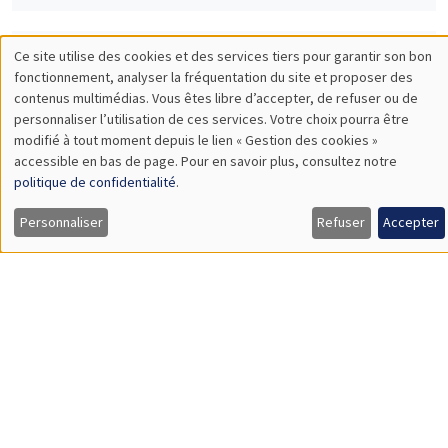
Mardi 30 janvier 2024
14:00 à 16:00
Conférence Sciences Echos : Economie de
la religion
Hervé Magnouloux
UNIQUEMENT EN FRANÇAIS
SÉMINAIRES GÉNÉRAUX
AMSE SEMINAR
Îlot Bernard du Bois
Amphithéâtre
Jeudi 1 février 2024
11:30 à 12:45
Gaia Dossi
London School of Economics
Race and the Direction of Scientific Progress