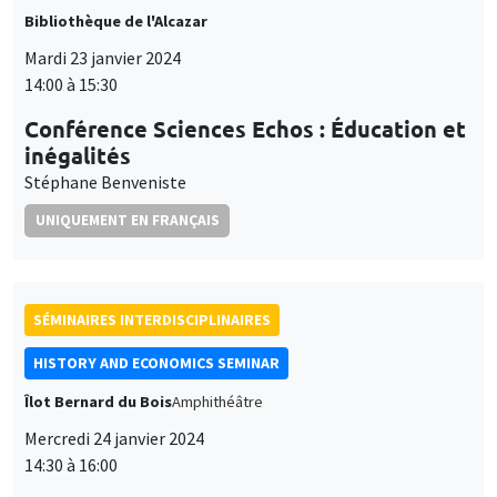
et
inégalités
Personnaliser
Refuser
Accepter
des
Stéphane Benveniste
cookies
UNIQUEMENT EN FRANÇAIS
SÉMINAIRES INTERDISCIPLINAIRES
HISTORY AND ECONOMICS SEMINAR
Îlot Bernard du Bois
Amphithéâtre
Mercredi 24 janvier 2024
14:30 à 16:00
Mario Carillo
Universitat Pompeu Fabra and Barcelona School of
Economics, University of Naples Federico II, CSEF