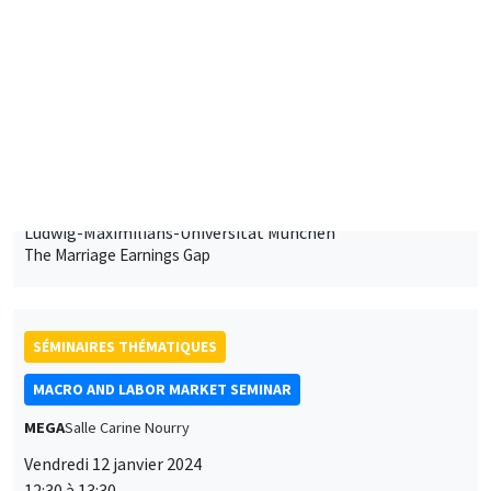
11:30 à 12:45
Luisa Wallossek
Ludwig-Maximilians-Universitat München
The Marriage Earnings Gap
SÉMINAIRES THÉMATIQUES
MACRO AND LABOR MARKET SEMINAR
MEGA
Salle Carine Nourry
Vendredi 12 janvier 2024
12:30 à 13:30
Jonathon Hazell
London School of Economics
Bonus Question: Does Flexible Incentive Pay Dampen
Unemployment Dynamics?