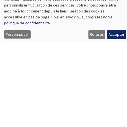
TBA
des
personnaliser l’utilisation de ces services. Votre choix pourra être
modifié à tout moment depuis le lien « Gestion des cookies »
données
accessible en bas de page. Pour en savoir plus, consultez notre
personnelles
politique de confidentialité
.
SÉMINAIRES GÉNÉRAUX
AMSE SEMINAR
et
Personnaliser
Refuser
Accepter
Îlot Bernard du Bois
Amphithéâtre
des
Lundi 9 novembre 2026
cookies
11:30 à 12:45
Amelie Schiprowski
University of Bonn
SÉMINAIRES GÉNÉRAUX
AMSE SEMINAR
Îlot Bernard du Bois
Amphithéâtre
Lundi 16 novembre 2026
11:30 à 12:45