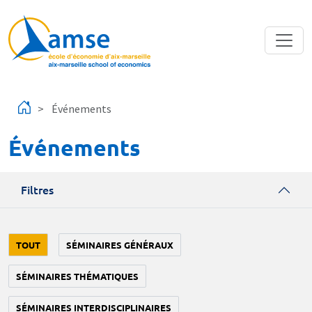
Aller au contenu principal
Événements
Événements
Filtres
TOUT
SÉMINAIRES GÉNÉRAUX
SÉMINAIRES THÉMATIQUES
SÉMINAIRES INTERDISCIPLINAIRES